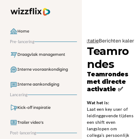
Home
‹ Traktatie
Berichten kalende
Pre-lancering
Teamro
Draagvlak management
ndes
Interne vooraankondiging
Teamrondes 
met directe 
Interne aankondiging
activatie 
✅
Lancering
Wat het is:
Kick-off inspiratie
Laat een key user of 
leidinggevende tijdens 
een shift even 
Trailer video's
langslopen om 
Post-lancering
collega’s persoonlijk 