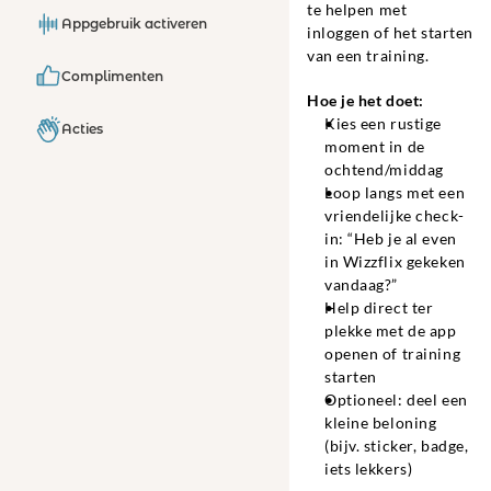
te helpen met 
Appgebruik activeren
inloggen of het starten 
van een training.
Complimenten
Hoe je het doet:
Kies een rustige 
Acties
moment in de 
ochtend/middag
Loop langs met een 
vriendelijke check-
in: “Heb je al even 
in Wizzflix gekeken 
vandaag?”
Help direct ter 
plekke met de app 
openen of training 
starten
Optioneel: deel een 
kleine beloning 
(bijv. sticker, badge, 
iets lekkers)